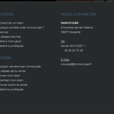
CHETER
NOUS CONTACTER
chercher un bien
IMMOCUBE
urquoi acheter avec Immocube ?
6 traverse sainte Hélène
nancer
13007 Marseille
s étapes d’achat
ttre à mon gôut
Tél
:
estions juridiques
Xavier ROUSSET >
06 32 02 72 00
ENDRE
E-Mail
:
xrousset@immocube.fr
urquoi vendre avec Immocube
s étapes de la vente
timer mon bien
pertiser mon bien
nover avant la vente
estions juridiques