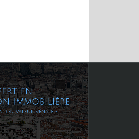
pert en
on immobilière
ation valeur vénale -