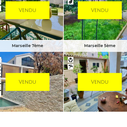
Vendu
Vendu
Marseille 7ème
Marseille 5ème
Vendu
Vendu