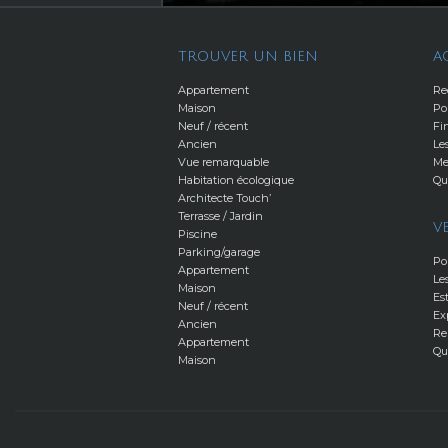
TROUVER UN BIEN
A
Appartement
Re
Maison
Po
Neuf / récent
Fi
Ancien
Le
Vue remarquable
Me
Habitation écologique
Qu
Architecte Touch’
Terrasse / Jardin
V
Piscine
Parking/garage
Po
Appartement
Le
Maison
Es
Neuf / récent
Ex
Ancien
Re
Appartement
Qu
Maison