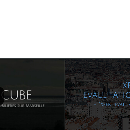
Ex
évalutati
- Expert évalu