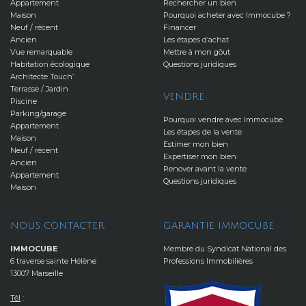
Appartement
Rechercher un bien
Maison
Pourquoi acheter avec Immocube ?
Neuf / récent
Financer
Ancien
Les étapes d’achat
Vue remarquable
Mettre à mon gôut
Habitation écologique
Questions juridiques
Architecte Touch’
Terrasse / Jardin
VENDRE
Piscine
Parking/garage
Pourquoi vendre avec Immocube
Appartement
Les étapes de la vente
Maison
Estimer mon bien
Neuf / récent
Expertiser mon bien
Ancien
Renover avant la vente
Appartement
Questions juridiques
Maison
NOUS CONTACTER
GARANTIE IMMOCUBE
IMMOCUBE
Membre du Syndicat National des
6 traverse sainte Hélène
Professions Immobilières
13007 Marseille
Tél
: