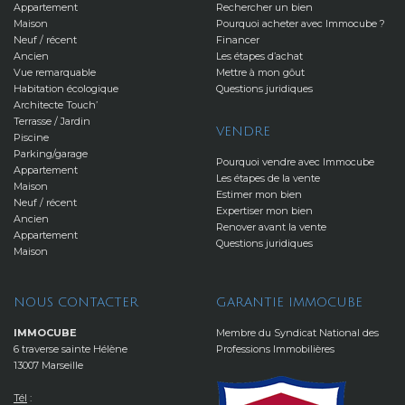
Appartement
Rechercher un bien
Maison
Pourquoi acheter avec Immocube ?
Neuf / récent
Financer
Ancien
Les étapes d’achat
Vue remarquable
Mettre à mon gôut
Habitation écologique
Questions juridiques
Architecte Touch’
Terrasse / Jardin
VENDRE
Piscine
Parking/garage
Pourquoi vendre avec Immocube
Appartement
Les étapes de la vente
Maison
Estimer mon bien
Neuf / récent
Expertiser mon bien
Ancien
Renover avant la vente
Appartement
Questions juridiques
Maison
NOUS CONTACTER
GARANTIE IMMOCUBE
IMMOCUBE
Membre du Syndicat National des
6 traverse sainte Hélène
Professions Immobilières
13007 Marseille
Tél
: