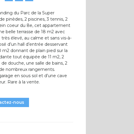
anding du Parc de la Super
 pinèdes, 2 piscines, 3 tennis, 2
plein coeur du 8e, cet appartement
une belle terrasse de 18 m
2
avec
rès élevé, au calme et sans vis-à-
é d’un hall d’entrée desservant
30 m2
donnant de plain pied sur la
ndante tout équipée de 11 m2, 2
de douche, une salle de bains, 2
 de nombreux rangements.
arage en sous sol et d’une cave
ur. Rare à la vente.
actez-nous