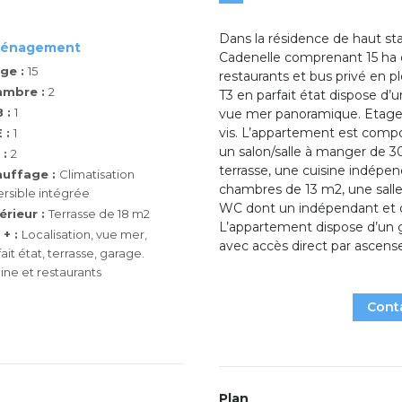
Dans la résidence de haut st
énagement
Cadenelle comprenant 15 ha de
ge :
15
restaurants et bus privé en 
ambre :
2
T3 en parfait état dispose d’
 :
1
vue mer panoramique. Etage t
vis. L’appartement est compos
 :
1
un salon/salle à manger de 
 :
2
terrasse, une cuisine indépe
uffage :
Climatisation
chambres de 13 m2, une salle 
ersible intégrée
WC dont un indépendant et
érieur :
Terrasse de 18 m2
L’appartement dispose d’un g
 + :
Localisation, vue mer,
avec accès direct par ascense
ait état, terrasse, garage.
cine et restaurants
Cont
Plan