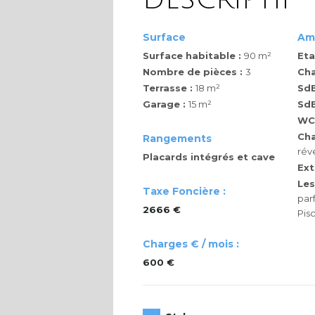
Surface
Am
Surface habitable :
90 m²
Eta
Nombre de pièces :
3
Ch
Terrasse :
18 m²
SdB
Garage :
15 m²
SdE
WC
Cha
Rangements
rév
Placards intégrés et cave
Ext
Les
Taxe Foncière :
parf
2666 €
Pis
Charges € / mois :
600 €