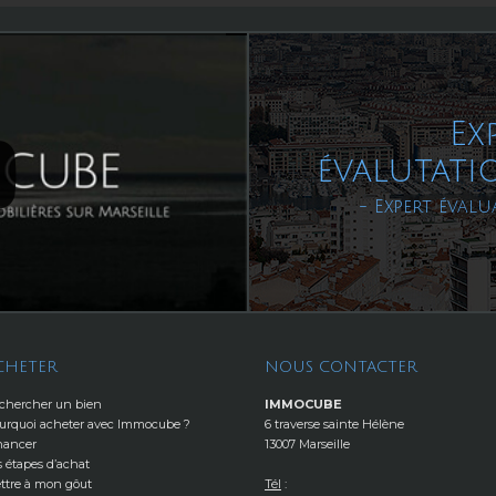
Ex
évalutati
- Expert évalu
CHETER
NOUS CONTACTER
chercher un bien
IMMOCUBE
urquoi acheter avec Immocube ?
6 traverse sainte Hélène
nancer
13007 Marseille
s étapes d’achat
ttre à mon gôut
Tél
: