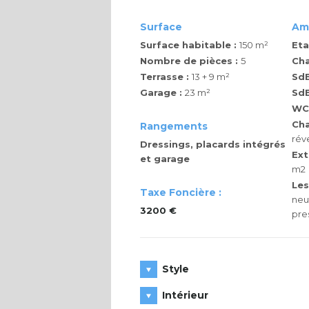
Surface
Am
Surface habitable :
150 m²
Eta
Nombre de pièces :
5
Ch
Terrasse :
13 + 9 m²
SdB
Garage :
23 m²
SdE
WC
Cha
Rangements
rév
Dressings, placards intégrés
Ext
et garage
m2
Les
Taxe Foncière :
neu
3200 €
pre
Style
Intérieur