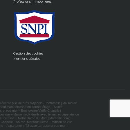
Professions Immobilières
Gestion des cookies
Mentions Légales
récente piscine près d’Ajaccio – Pietrosella
Maison de
|
euf avec terrasse en dernier étage – Sainte-
 et vue mer – Bonneveine/Vieille Chapelle
|
evaire – Maison individuelle avec terrain et dépendance
c terrasse – Notre Dame du Mont
Marseille 8ème –
|
e Chapelle – 55 m2
Marseille 6ème – Maison de ville
|
me – Appartement T3 avec terrasse et vue mer –