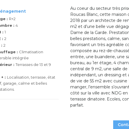
Au coeur du secteur très pris
énagement
Roucas Blanc, cette maison d
ge :
R+2
2018 par un architecte de re
ambre :
4
m2 et d’une belle vue dégag
 :
1
Dame de la Garde. Prestation
belles prestations, calme, san
 :
2
favorisant un très agréable c
 :
2
composée au rez-de-chaussé
uffage :
Climatisation
entrée, une buanderie, une 
ersible intégrée
bureau, au 1er étage, 4 chambr
érieur :
Terrasses de 13 et 9
central de 9 m2, une salle de
indépendant, un dressing et a
 + :
Localisation, terrasse, état
de vie de 55 m2 avec cuisine 
f, garage, calme et belles
manger, l’ensemble s’ouvrant 
stations.
côté sur la ville avec NDG en t
terrasse dinatoire. Ecoles, c
parfait.
Cont