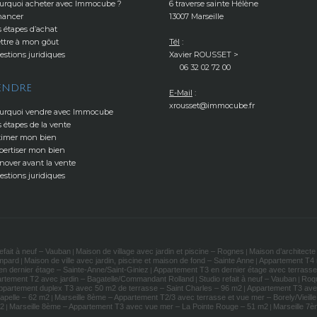
urquoi acheter avec Immocube ?
6 traverse sainte Hélène
nancer
13007 Marseille
s étapes d’achat
ttre à mon gôut
Tél
:
estions juridiques
Xavier ROUSSET >
06 32 02 72 00
ENDRE
E-Mail
:
xrousset@immocube.fr
urquoi vendre avec Immocube
s étapes de la vente
timer mon bien
pertiser mon bien
nover avant la vente
estions juridiques
refait à neuf – Vauban
Maison de village avec jardin et piscine – Rognes
Maison d’architecte 
|
|
ompard
Maison de ville avec jardin, piscine et maison de fond – Sainte Anne
Appartement T4 n
|
|
n dernier étage – Sainte-Anne/Saint-Giniez
Appartement T3 en dernier étage avec terrasses
|
rtement T2 avec jardin – Bagatelle/Commandant Rolland
Studio refait à neuf – Vauban
Roqu
|
|
Appartement duplex T3 avec 50 m2 de terrasse – Saint Charles – 96 m2
Appartement T3 ave
|
hapelle – 62 m2
Marseille 8ème – Appartement T2/3 avec terrasse et vue mer – Borely/Vieill
|
m2
Marseille 8ème – Appartement T3 avec vue mer – La Pointe Rouge – 51 m2
Marseille 7è
|
|