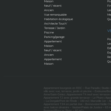
Maison
Po
Neuf / récent
Fi
Ancien
Le
Vue remarquable
Me
Habitation écologique
Qu
Architecte Touch’
Terrasse / Jardin
V
Piscine
Parking/garage
Po
Appartement
Le
Maison
Es
Neuf / récent
Ex
Ancien
Re
Appartement
Qu
Maison
Appartement bourgeois en RDC – Rue Paradis
Studio 
|
ville avec vue, terrasse, jardin et piscine – Endoume/B
Anne/Saint-Giniez
Appartement T4 neuf avec terrasse e
|
Appartement T2 avec grande terrasse – Le Pharo
Appa
|
– La Dorgale/Pont de l’Etoile – 180 m2
Marseille 1er – 
|
Appartement T3/4 en parfait état – Bonneveine/Vieille C
avec balcon dinatoire – Vauban/Palais de Justice – 63 
Bompard/Roucas Blanc – 60 m2
|