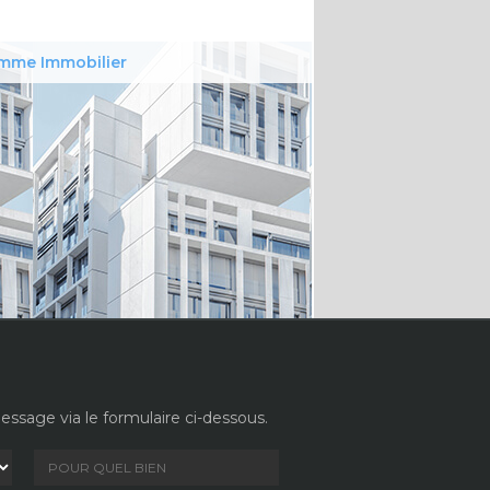
mme Immobilier
ssage via le formulaire ci-dessous.