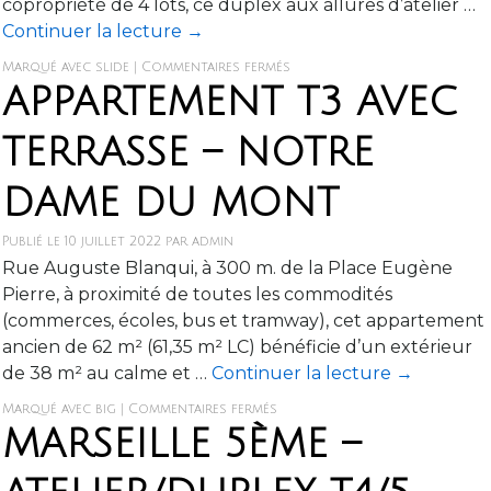
copropriété de 4 lots, ce duplex aux allures d’atelier …
Continuer la lecture
→
Marqué avec
slide
|
Commentaires fermés
APPARTEMENT T3 AVEC
TERRASSE – NOTRE
DAME DU MONT
Publié le
10 juillet 2022
par
admin
Rue Auguste Blanqui, à 300 m. de la Place Eugène
Pierre, à proximité de toutes les commodités
(commerces, écoles, bus et tramway), cet appartement
ancien de 62 m² (61,35 m² LC) bénéficie d’un extérieur
de 38 m² au calme et …
Continuer la lecture
→
Marqué avec
big
|
Commentaires fermés
MARSEILLE 5ÈME –