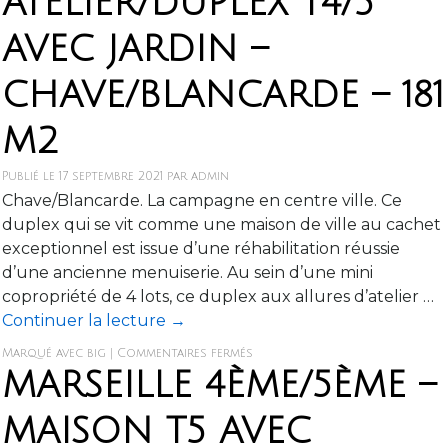
ATELIER/DUPLEX T4/5
AVEC JARDIN –
CHAVE/BLANCARDE – 181
M2
Publié le
17 septembre 2021
par
admin
Chave/Blancarde. La campagne en centre ville. Ce
duplex qui se vit comme une maison de ville au cachet
exceptionnel est issue d’une réhabilitation réussie
d’une ancienne menuiserie. Au sein d’une mini
copropriété de 4 lots, ce duplex aux allures d’atelier …
Continuer la lecture
→
Marqué avec
big
|
Commentaires fermés
MARSEILLE 4ÈME/5ÈME –
MAISON T5 AVEC