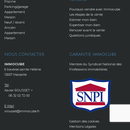
Piscine
Parking/garage
Pourquoi vendre avec Immocube
Appartement
Les étapes de la vente
Maison
Estimer mon bien
Neuf / récent
Expertiser mon bien
Ancien
Renover avant la vente
Appartement
Questions juridiques
Maison
NOUS CONTACTER
GARANTIE IMMOCUBE
IMMOCUBE
Membre du Syndicat National des
6 traverse sainte Hélène
Professions Immobilières
13007 Marseille
Tél
:
Xavier ROUSSET >
06 32 02 72 00
E-Mail
:
xrousset@immocube.fr
Gestion des cookies
Mentions Légales