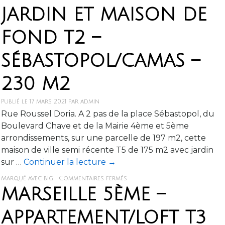
JARDIN ET MAISON DE
FOND T2 –
SÉBASTOPOL/CAMAS –
230 M2
Publié le
17 mars 2021
par
admin
Rue Roussel Doria. A 2 pas de la place Sébastopol, du
Boulevard Chave et de la Mairie 4ème et 5ème
arrondissements, sur une parcelle de 197 m2, cette
maison de ville semi récente T5 de 175 m2 avec jardin
sur …
Continuer la lecture
→
Marqué avec
big
|
Commentaires fermés
MARSEILLE 5ÈME –
APPARTEMENT/LOFT T3