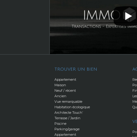
TROUVER UN BIEN
A
Appartement
Re
Maison
Po
Neuf / récent
Fi
Ancien
Le
Vue remarquable
Me
Habitation écologique
Qu
Architecte Touch’
Terrasse / Jardin
V
Piscine
Parking/garage
Po
Appartement