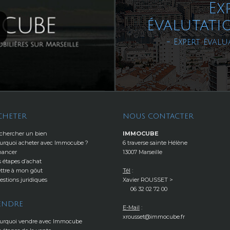
Ex
évalutati
- Expert évalu
CHETER
NOUS CONTACTER
chercher un bien
IMMOCUBE
urquoi acheter avec Immocube ?
6 traverse sainte Hélène
nancer
13007 Marseille
s étapes d’achat
ttre à mon gôut
Tél
:
estions juridiques
Xavier ROUSSET >
06 32 02 72 00
ENDRE
E-Mail
:
xrousset@immocube.fr
urquoi vendre avec Immocube