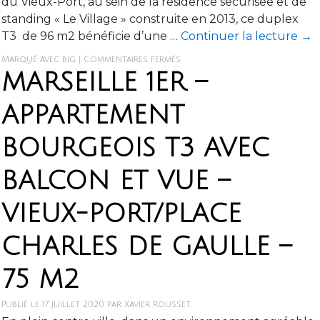
du Vieux-Port, au sein de la résidence sécurisée et de
standing « Le Village » construite en 2013, ce duplex
T3 de 96 m2 bénéficie d’une …
Continuer la lecture
→
Marqué avec
big
|
Commentaires fermés
MARSEILLE 1ER –
APPARTEMENT
BOURGEOIS T3 AVEC
BALCON ET VUE –
VIEUX-PORT/PLACE
CHARLES DE GAULLE –
75 M2
Publié le
17 juillet 2020
par
Xavier Rousset