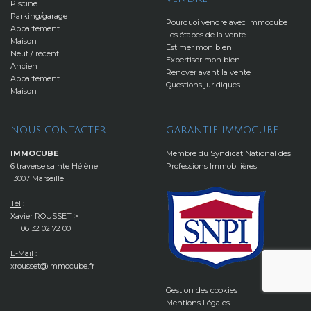
Piscine
Parking/garage
Pourquoi vendre avec Immocube
Appartement
Les étapes de la vente
Maison
Estimer mon bien
Neuf / récent
Expertiser mon bien
Ancien
Renover avant la vente
Appartement
Questions juridiques
Maison
NOUS CONTACTER
GARANTIE IMMOCUBE
IMMOCUBE
Membre du Syndicat National des
6 traverse sainte Hélène
Professions Immobilières
13007 Marseille
Tél
:
Xavier ROUSSET >
06 32 02 72 00
E-Mail
:
xrousset@immocube.fr
Gestion des cookies
Mentions Légales